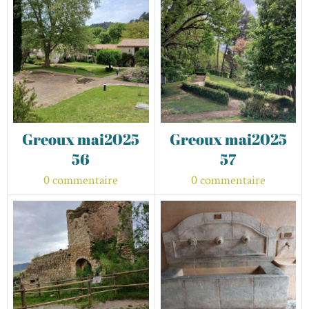
Greoux mai2025
Greoux mai2025
56
57
0 commentaire
0 commentaire