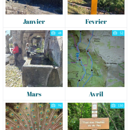
Janvier
Fevrier
48
52
Mars
Avril
94
130