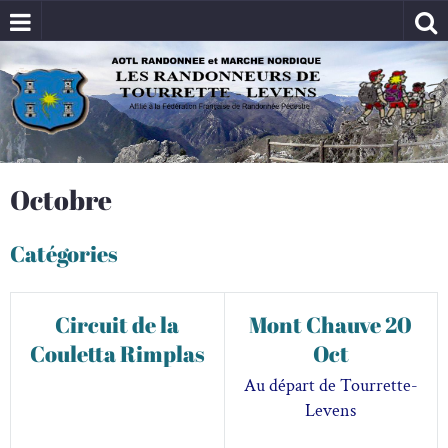
Octobre
Catégories
22
12
Circuit de la
Mont Chauve 20
Couletta Rimplas
Oct
Au départ de Tourrette-
Levens