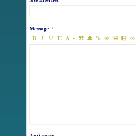
Site Internet
Message
Anti-spam