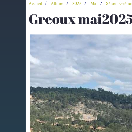
Accueil
Album
2025
Mai
Séjour Gréou
Greoux mai2025