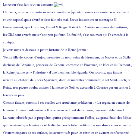
Le retour s'est fait tout en descente
D'ailleurs, nous avons porté secours à une dame (qui était venue randonner avec son mari
et une copine) qui a chuté et s'est fait très mal. Bravo les secours en montagne !!!
Heureusement, que Christian, Daniel & Roger étaient là ! Arrivés au niveau des voitures,
les CRS sont arrivés mais n'ont rien pu faire. En finalité, c'est son mari qui l'a amenée à la
clinique.
Je vous mets ci-dessous la petite histoire de la Reine Jeanne :
"Petite fille de Robert d’Anjou, première du nom, reine de Jérusalem, de Naples et de Sicile,
duchesse de l’Apouille, princesse de Capoue, comtesse de Provence, de Nice et du Piémont.,
la Reine Jeanne est « l’héroïne » d’une bien horrible légende.
On raconte, que faisant
retraite au château de Rocca Sparvièra, dont les murailles dominaient le col Saint-Roch, la
Reine, très pieuse voulut assister à la messe de Noël et descendit à Coaraze par un sentier à
travers les pins.
Chemin faisant, retentit à ses oreilles une troublante prédiction : « La regina en venant de
la messa, troverà taula messa.» (La reine en rentrant de la messe, trouvera table mise.)
La reine, obsédée par la prophétie, quitta précipitamment l’office, au grand émoi des fidèles
qui pensèrent que la reine avait le diable dans la tête. Profitant de son absence, ses ennemis
s’étaient emparés de ses enfants, les avaient tués pour les rôtir, et en avaient confectionné