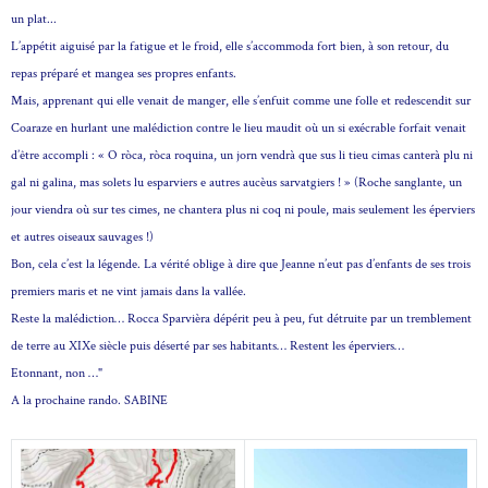
un plat...
L’appétit aiguisé par la fatigue et le froid, elle s’accommoda fort bien, à son retour, du
repas préparé et mangea ses propres enfants.
Mais, apprenant qui elle venait de manger, elle s’enfuit comme une folle et redescendit sur
Coaraze en hurlant une malédiction contre le lieu maudit où un si exécrable forfait venait
d’être accompli : « O ròca, ròca roquina, un jorn vendrà que sus li tieu cimas canterà plu ni
gal ni galina, mas solets lu esparviers e autres aucèus sarvatgiers ! » (Roche sanglante, un
jour viendra où sur tes cimes, ne chantera plus ni coq ni poule, mais seulement les éperviers
et autres oiseaux sauvages !)
Bon, cela c’est la légende. La vérité oblige à dire que Jeanne n’eut pas d’enfants de ses trois
premiers maris et ne vint jamais dans la vallée.
Reste la malédiction… Rocca Sparvièra dépérit peu à peu, fut détruite par un tremblement
de terre au XIXe siècle puis déserté par ses habitants… Restent les éperviers…
Etonnant, non …"
A la prochaine rando. SABINE