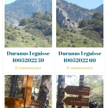
Duranus l eguisse
Duranus l eguisse
10052022 59
10052022 60
0 commentaire
0 commentaire