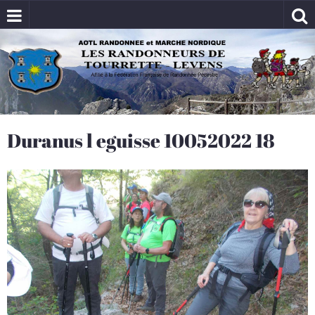
Duranus l eguisse 10052022 18