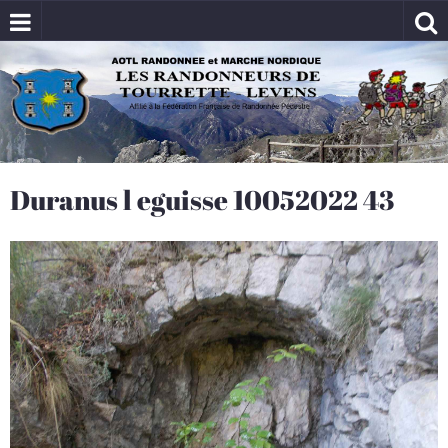
Duranus l eguisse 10052022 43