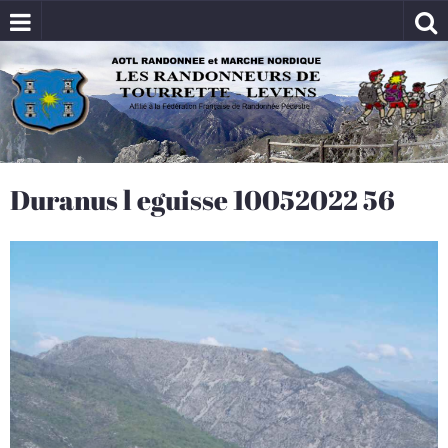
Duranus l eguisse 10052022 56