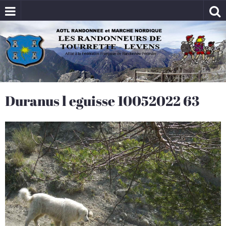
Duranus l eguisse 10052022 63