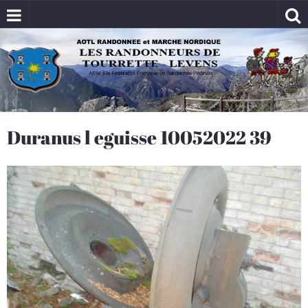
Duranus l eguisse 10052022 39