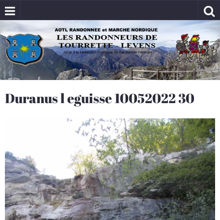
Duranus l eguisse 10052022 30