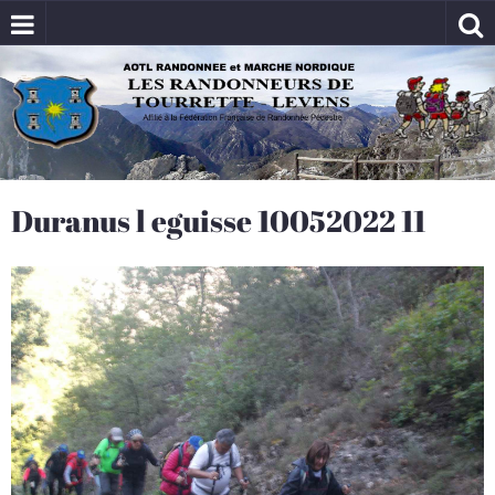
Duranus l eguisse 10052022 11