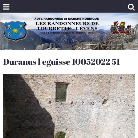
Duranus l eguisse 10052022 51