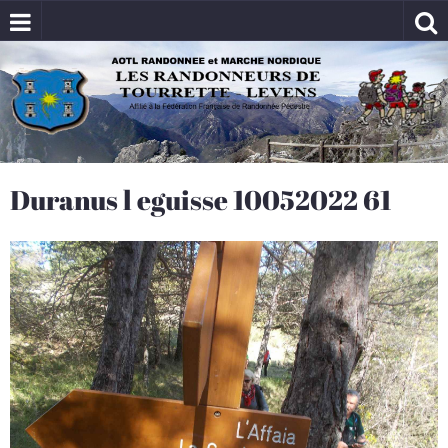
Duranus l eguisse 10052022 61