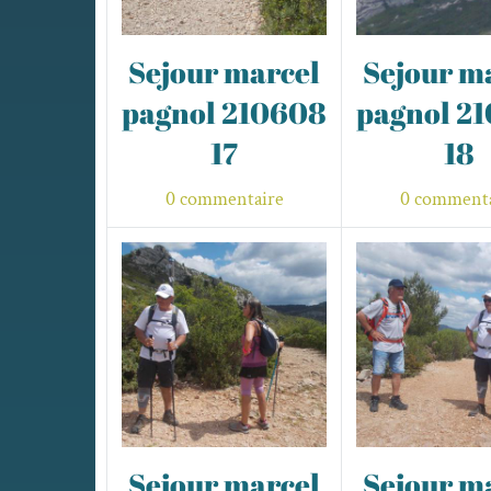
Sejour marcel
Sejour m
pagnol 210608
pagnol 2
17
18
0 commentaire
0 commenta
Sejour marcel
Sejour m