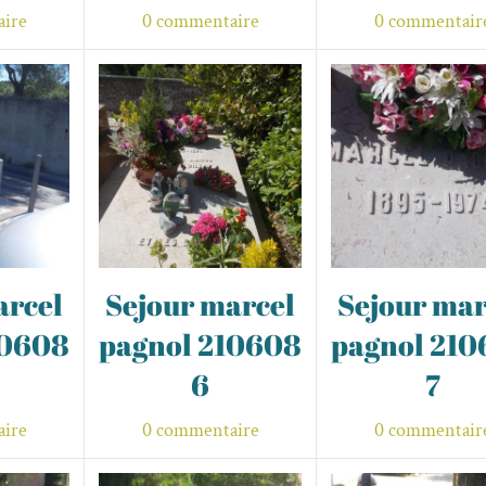
ire
0 commentaire
0 commentair
arcel
Sejour marcel
Sejour mar
10608
pagnol 210608
pagnol 21
6
7
ire
0 commentaire
0 commentair