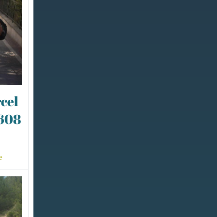
cel
0608
e