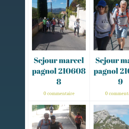
Sejour marcel
Sejour m
pagnol 210608
pagnol 2
8
9
0 commentaire
0 commenta