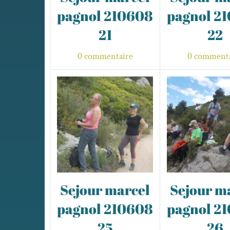
pagnol 210608
pagnol 2
21
22
0 commentaire
0 commenta
Sejour marcel
Sejour m
pagnol 210608
pagnol 2
25
26