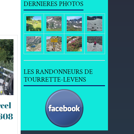
DERNIERES PHOTOS
LES RANDONNEURS DE
TOURRETTE-LEVENS
cel
0608