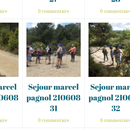
ire
0 commentaire
0 commentair
arcel
Sejour marcel
Sejour mar
10608
pagnol 210608
pagnol 21
31
32
ire
0 commentaire
0 commentair