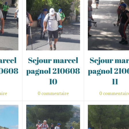
arcel
Sejour marcel
Sejour mar
10608
pagnol 210608
pagnol 21
10
11
ire
0 commentaire
0 commentair