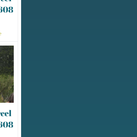
0608
e
cel
0608