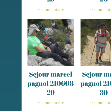
0 commentaire
0 commenta
Sejour marcel
Sejour m
pagnol 210608
pagnol 2
29
30
0 commentaire
0 commenta