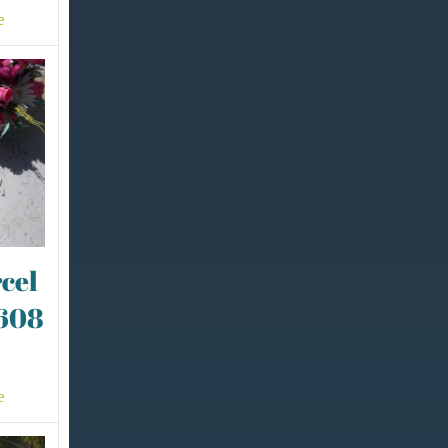
e
cel
0608
e