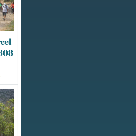
cel
0608
e