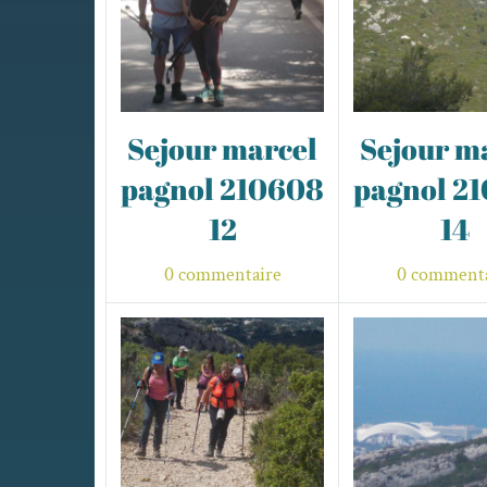
Sejour marcel
Sejour m
pagnol 210608
pagnol 2
12
14
0 commentaire
0 commenta