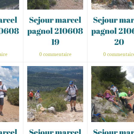
arcel
Sejour marcel
Sejour mar
10608
pagnol 210608
pagnol 21
19
20
ire
0 commentaire
0 commentair
arcel
Sejour marcel
Sejour mar