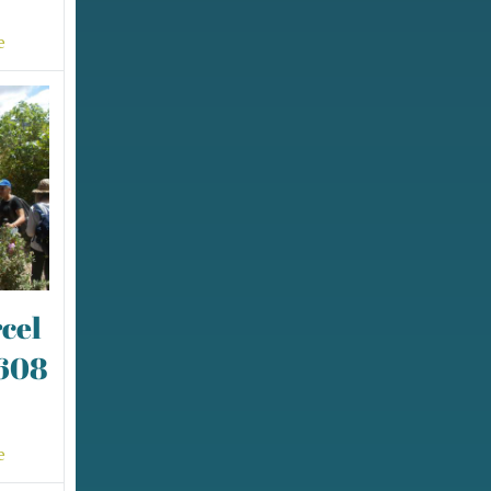
e
cel
0608
e