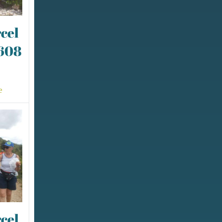
cel
0608
e
cel