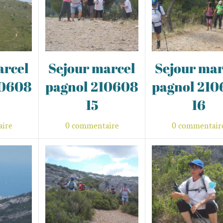
arcel
Sejour marcel
Sejour mar
10608
pagnol 210608
pagnol 21
15
16
ire
0 commentaire
0 commentair