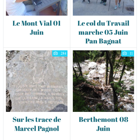
Le Mont Vial 01
Le col du Travail
Juin
marche 05 Juin
Pan Bagnat
284
11
Sur les trace de
Berthemont 08
Marcel Pagnol
Juin