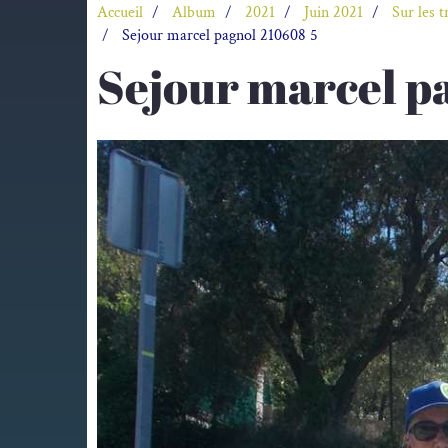
Accueil
Album
2021
Juin 2021
Sur les 
Sejour marcel pagnol 210608 5
Sejour marcel p