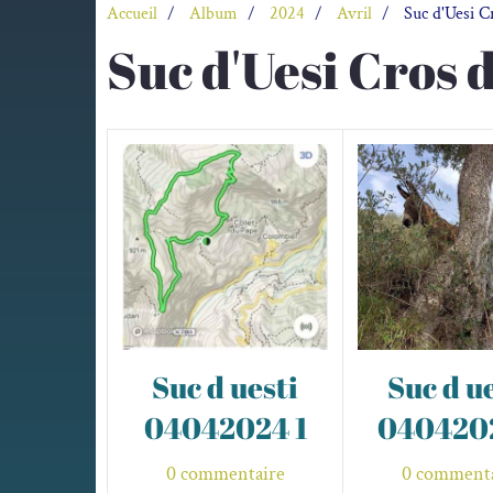
Accueil
Album
2024
Avril
Suc d'Uesi Cr
Suc d'Uesi Cros d
Suc d uesti
Suc d u
04042024 1
040420
0 commentaire
0 commenta