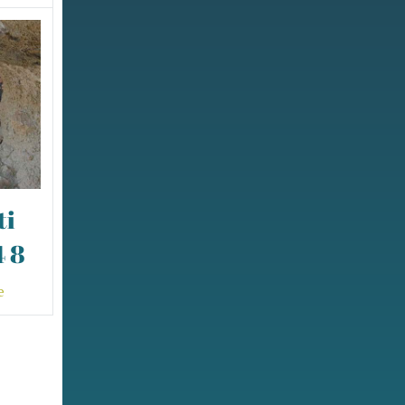
ti
 8
e