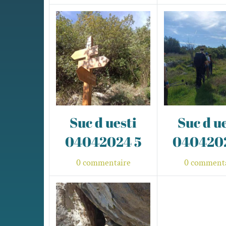
Suc d uesti
Suc d u
04042024 5
040420
0 commentaire
0 commenta