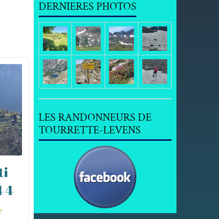
DERNIERES PHOTOS
LES RANDONNEURS DE
TOURRETTE-LEVENS
ti
 4
e