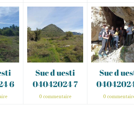
esti
Suc d uesti
Suc d ues
24 6
04042024 7
04042024
ire
0 commentaire
0 commentair