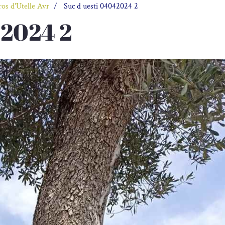
ros d'Utelle Avr
Suc d uesti 04042024 2
42024 2