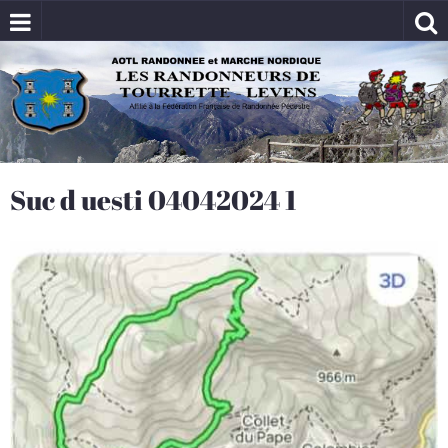
Suc d uesti 04042024 1