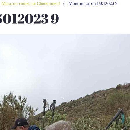
 Macaron ruines de Chateauneuf
Mont macaron 15012023 9
5012023 9