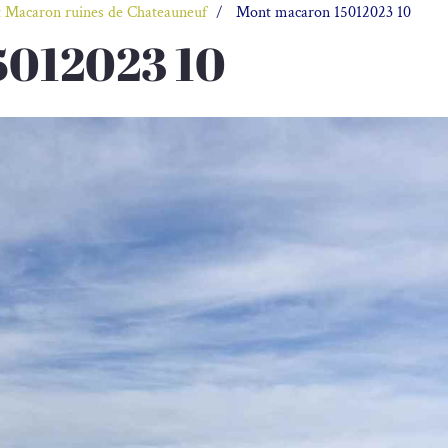
 Macaron ruines de Chateauneuf
Mont macaron 15012023 10
5012023 10