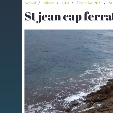
Accueil
Album
2021
Décembre 2021
St
St jean cap ferra