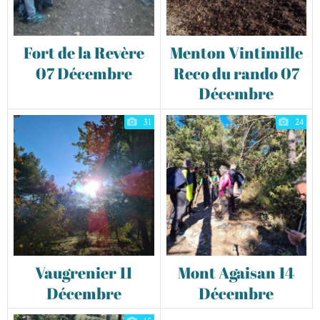
Fort de la Revère
Menton Vintimille
07 Décembre
Reco du rando 07
Décembre
31
24
Vaugrenier 11
Mont Agaisan 14
Décembre
Décembre