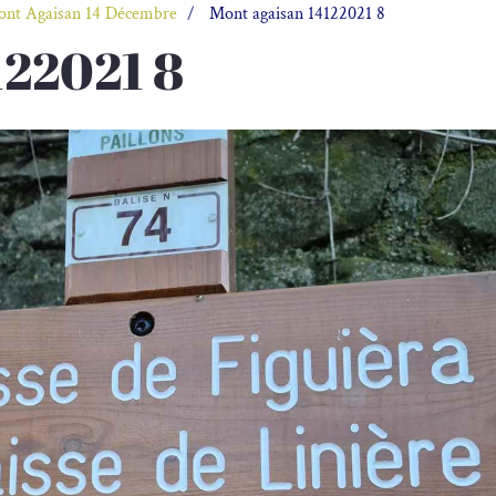
nt Agaisan 14 Décembre
Mont agaisan 14122021 8
122021 8