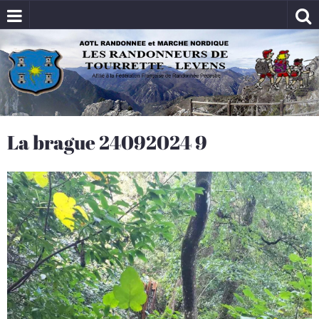
La brague 24092024 9