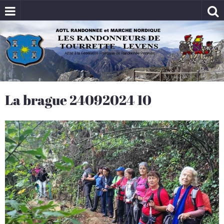
La brague 24092024 10