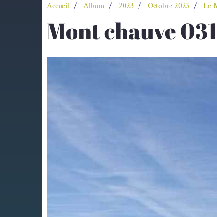
Accueil
Album
2023
Octobre 2023
Le 
Mont chauve 03