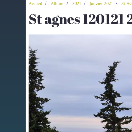
Accueil
Album
2021
Janvier 2021
St AG
St agnes 120121 