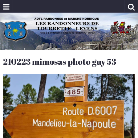
210223 mimosas photo guy 53