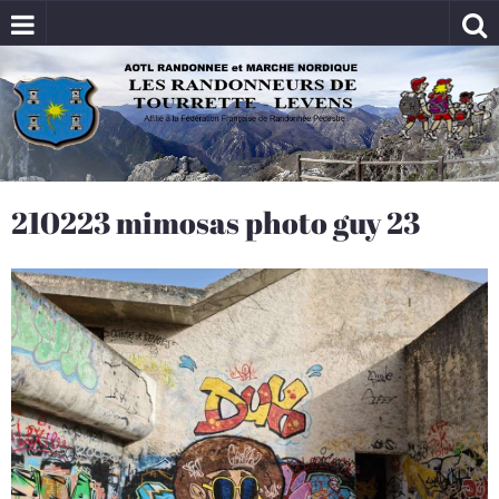
210223 mimosas photo guy 23