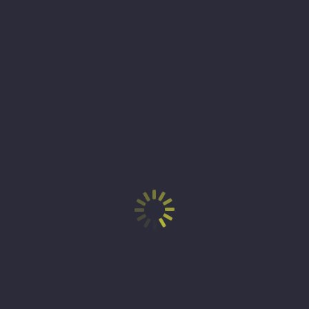
Partager
Facebook
Twitter
Email
Ajouter un commentaire
Nom
E-mail
Site Internet