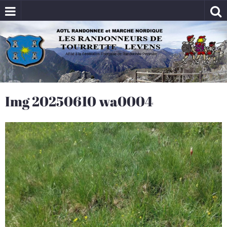
Img 20250610 wa0004