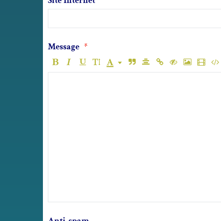
Site Internet
Message
Anti-spam