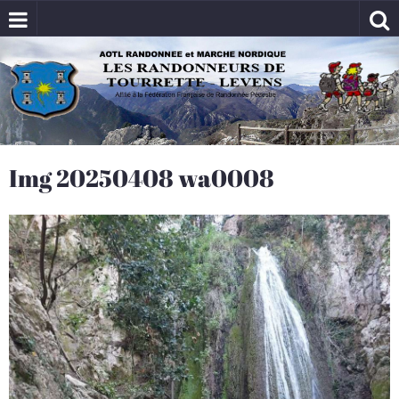
Img 20250408 wa0008