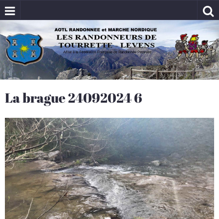
La brague 24092024 6