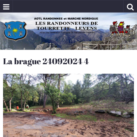
La brague 24092024 4