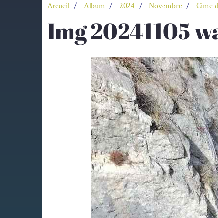
Accueil
Album
2024
Novembre
Cime d
Img 20241105 