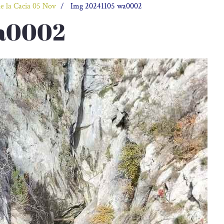
e la Cacia 05 Nov
Img 20241105 wa0002
wa0002