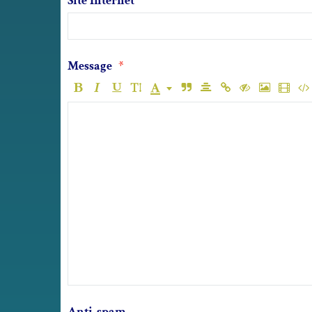
Site Internet
Message
Anti-spam