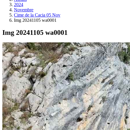
2024
Novembre
Cime de la Cacia 05 Nov
Img 20241105 wa0001
Img 20241105 wa0001