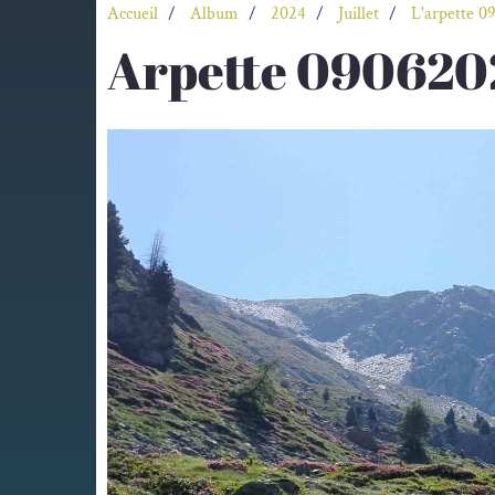
Accueil
Album
2024
Juillet
L'arpette 09
Arpette 090620