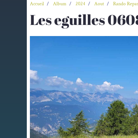
Accueil
Album
2024
Aout
Rando Repas
Les eguilles 06