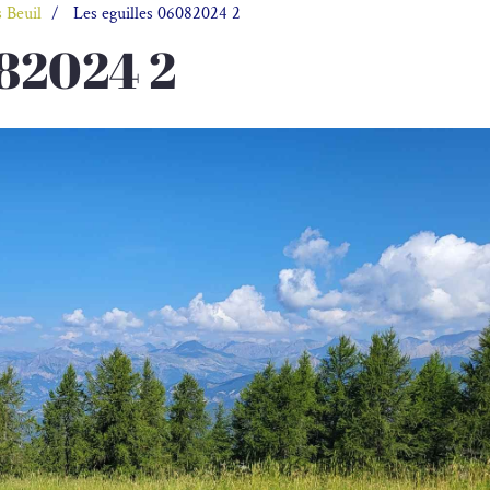
 Beuil
Les eguilles 06082024 2
082024 2