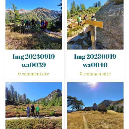
Img 20230919
Img 20230919
wa0039
wa0040
0 commentaire
0 commentaire