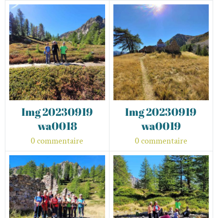
Img 20230919
Img 20230919
wa0018
wa0019
0 commentaire
0 commentaire