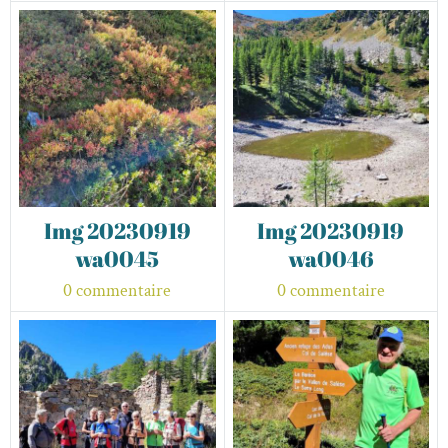
Img 20230919
Img 20230919
wa0045
wa0046
0 commentaire
0 commentaire