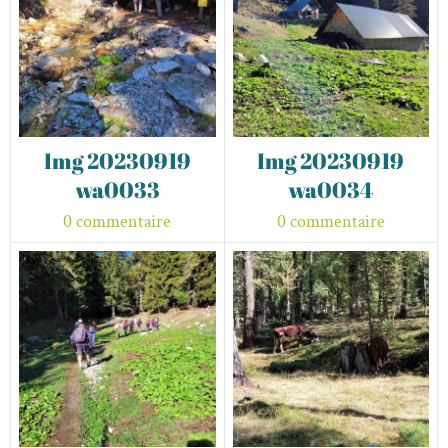
Img 20230919
Img 20230919
wa0033
wa0034
0 commentaire
0 commentaire