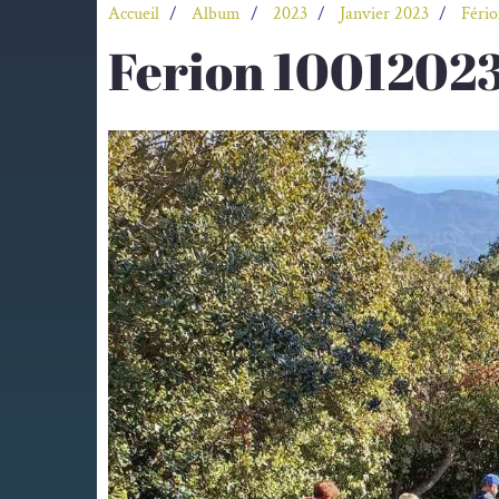
Accueil
Album
2023
Janvier 2023
Fério
Ferion 10012023