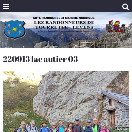
220913 lac autier 03