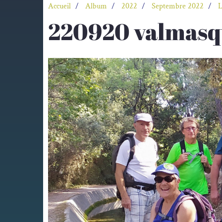
Accueil
Album
2022
Septembre 2022
L
220920 valmasq