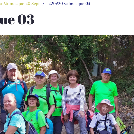
a Valmasque 20 Sept
220920 valmasque 03
ue 03