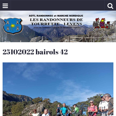
25102022 bairols 42