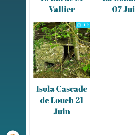
Vallier
07 Ju
119
Isola Cascade
de Louch 21
Juin