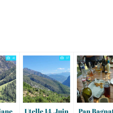
41
37
iane
Utelle 14 ,Juin
Pan Bagnat