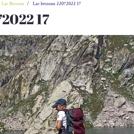
 Lac Bessons
Lac bessons 22072022 17
72022 17