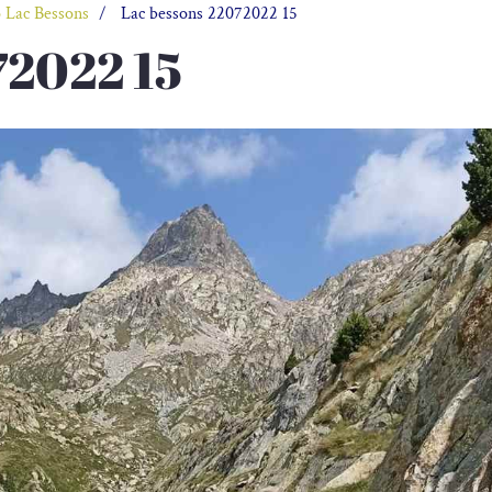
 Lac Bessons
Lac bessons 22072022 15
72022 15