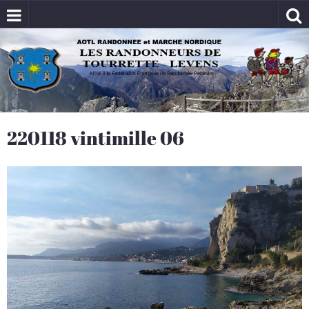
220118 vintimille 06